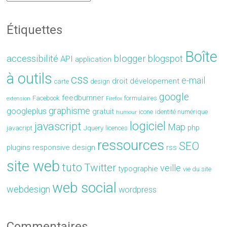
Étiquettes
Boîte
accessibilité
blogger
blogspot
API
application
à outils
css
e-mail
droit
dévelopement
carte
design
google
feedburnner
Facebook
formulaires
extension
Firefox
graphisme
googleplus
gratuit
icone
identité numérique
humour
logiciel
javascript
Map
php
javacript
Jquery
licences
ressources
SEO
plugins
responsive design
rss
site web
tuto
Twitter
veille
typographie
vie du site
web social
webdesign
wordpress
Commentaires