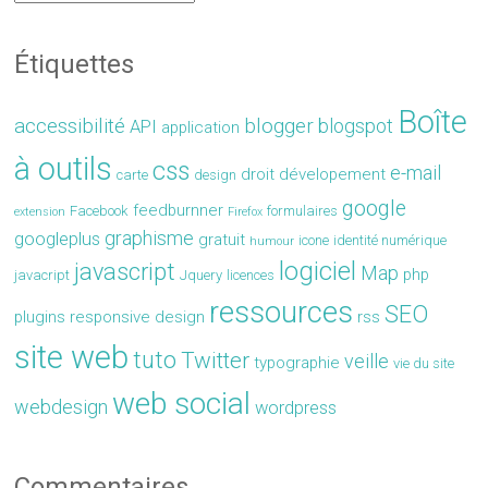
Étiquettes
Boîte
accessibilité
blogger
blogspot
API
application
à outils
css
e-mail
droit
dévelopement
carte
design
google
feedburnner
Facebook
formulaires
extension
Firefox
graphisme
googleplus
gratuit
icone
identité numérique
humour
logiciel
javascript
Map
php
javacript
Jquery
licences
ressources
SEO
plugins
responsive design
rss
site web
tuto
Twitter
veille
typographie
vie du site
web social
webdesign
wordpress
Commentaires