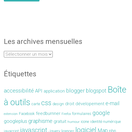
Les archives mensuelles
Étiquettes
Boîte
accessibilité
blogger
blogspot
API
application
à outils
css
e-mail
droit
dévelopement
carte
design
google
feedburnner
Facebook
formulaires
extension
Firefox
graphisme
googleplus
gratuit
icone
identité numérique
humour
logiciel
javascript
Map
php
javacript
Jquery
licences