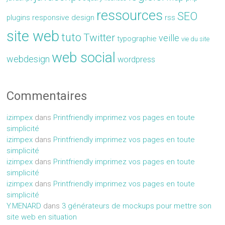
ressources
SEO
plugins
responsive design
rss
site web
tuto
Twitter
veille
typographie
vie du site
web social
webdesign
wordpress
Commentaires
izimpex
dans
Printfriendly imprimez vos pages en toute
simplicité
izimpex
dans
Printfriendly imprimez vos pages en toute
simplicité
izimpex
dans
Printfriendly imprimez vos pages en toute
simplicité
izimpex
dans
Printfriendly imprimez vos pages en toute
simplicité
Y.MENARD
dans
3 générateurs de mockups pour mettre son
site web en situation