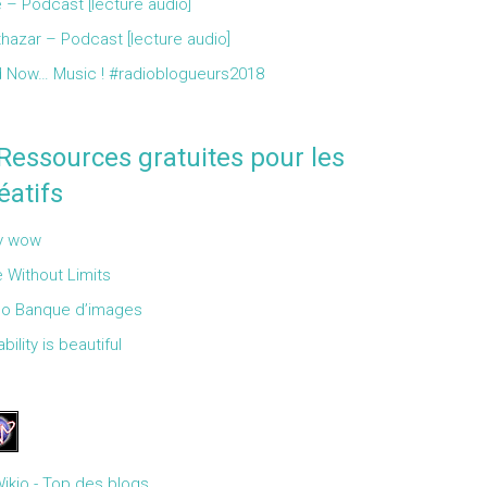
 – Podcast [lecture audio]
thazar – Podcast [lecture audio]
 Now… Music ! #radioblogueurs2018
Ressources gratuites pour les
éatifs
y wow
 Without Limits
Go Banque d’images
bility is beautiful