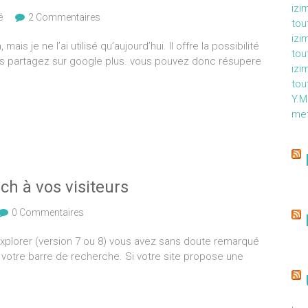
izi
é
2 Commentaires
tou
izi
s je ne l’ai utilisé qu’aujourd’hui. Il offre la possibilité
tou
us partagez sur google plus. vous pouvez donc résupere
izi
tou
Y.
met
h à vos visiteurs
0 Commentaires
t Explorer (version 7 ou 8) vous avez sans doute remarqué
a votre barre de recherche. Si votre site propose une