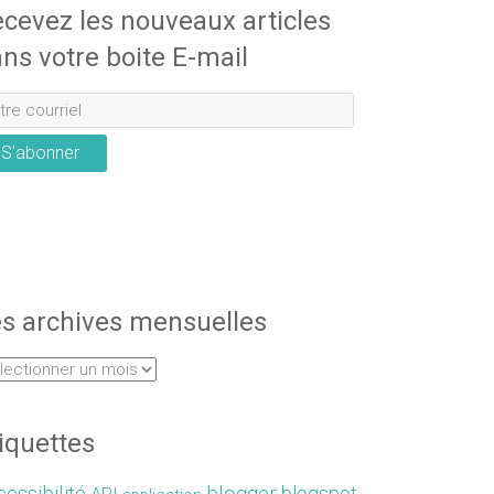
cevez les nouveaux articles
ns votre boite E-mail
S'abonner
s archives mensuelles
iquettes
essibilité
blogger
blogspot