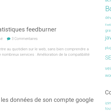
Bo
dé
Firef
atistiques feedburner
gra
ja
sé
3 Commentaires
plu
ontre au quotidien sur le web, sans bien comprendre a
 de nombreux services : Amélioration de la compatibilité
S
vei
wo
C
les données de son compte google
izi
tou