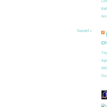
Lee
Bal
And
Suivant »
cr
Tin
Age
All
Disa