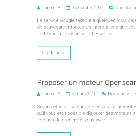
Laurent B
30 octobre 2011
Non class
Le service Google takeout a quelques mois déja, mai
de sauvegarder toutes les informations que vo
toute vos interaction sur +1, Buzz, la
Lire la suite
Proposer un moteur Opensearc
Laurent B
6 mars 2010
Non classé
Si vous êtes utilisateur de Firefox ou d’Interne
qu’il vous était possible d’ajouter des moteurs 
fonction de recherche vous avez