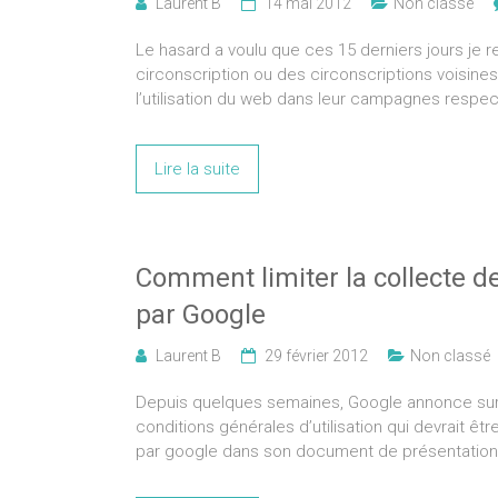
Laurent B
14 mai 2012
Non classé
Le hasard a voulu que ces 15 derniers jours je 
circonscription ou des circonscriptions voisin
l’utilisation du web dans leur campagnes respec
Lire la suite
Comment limiter la collecte d
par Google
Laurent B
29 février 2012
Non classé
Depuis quelques semaines, Google annonce sur 
conditions générales d’utilisation qui devrait ê
par google dans son document de présentation