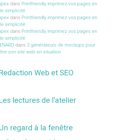
mpex
dans
Printfriendly imprimez vos pages en
te simplicité
mpex
dans
Printfriendly imprimez vos pages en
te simplicité
mpex
dans
Printfriendly imprimez vos pages en
te simplicité
MENARD
dans
3 générateurs de mockups pour
tre son site web en situation
Redaction Web et SEO
Les lectures de l’atelier
Un regard à la fenêtre