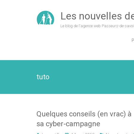
Les nouvelles de 
Le blog de l'agence web Passeurs-de-savoi
P
tuto
Quelques conseils (en vrac) à 
sa cyber-campagne