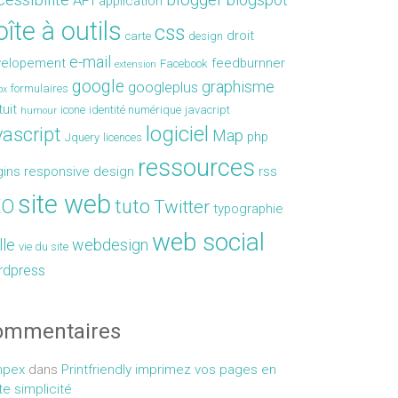
API
application
îte à outils
css
droit
carte
design
e-mail
velopement
feedburnner
Facebook
extension
google
graphisme
googleplus
formulaires
ox
tuit
icone
identité numérique
javacript
humour
logiciel
vascript
Map
php
Jquery
licences
ressources
gins
responsive design
rss
site web
EO
tuto
Twitter
typographie
web social
lle
webdesign
vie du site
rdpress
ommentaires
mpex
dans
Printfriendly imprimez vos pages en
te simplicité