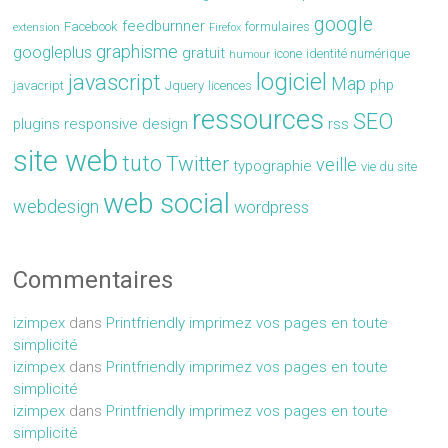
google
feedburnner
Facebook
formulaires
extension
Firefox
graphisme
googleplus
gratuit
icone
identité numérique
humour
logiciel
javascript
Map
php
javacript
Jquery
licences
ressources
SEO
plugins
responsive design
rss
site web
tuto
Twitter
veille
typographie
vie du site
web social
webdesign
wordpress
Commentaires
izimpex
dans
Printfriendly imprimez vos pages en toute
simplicité
izimpex
dans
Printfriendly imprimez vos pages en toute
simplicité
izimpex
dans
Printfriendly imprimez vos pages en toute
simplicité