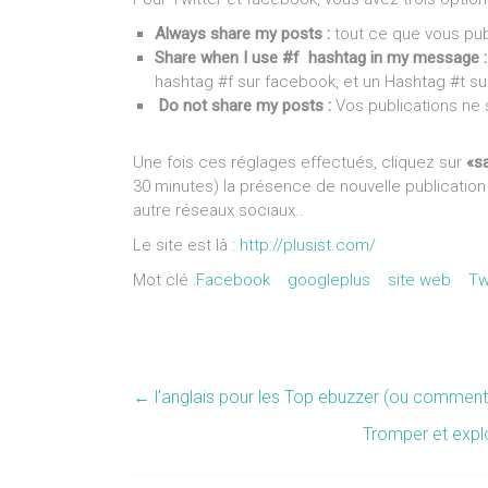
Always share my posts :
tout ce que vous publ
Share when I use #f hashtag in my message :
hashtag #f sur facebook, et un Hashtag #t sur
Do not share my posts :
Vos publications ne
Une fois ces réglages effectués, cliquez sur
«s
30 minutes) la présence de nouvelle publication
autre réseaux sociaux..
Le site est là :
http://plusist.com/
Mot clé :
Facebook
googleplus
site web
Tw
←
l’anglais pour les Top ebuzzer (ou comment re
Tromper et explo