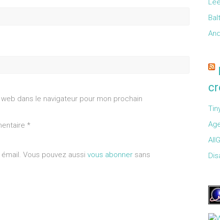
Lee
Bal
And
cr
 web dans le navigateur pour mon prochain
Tin
Age
mentaire
*
All
a émail. Vous pouvez aussi
vous abonner
sans
Disa