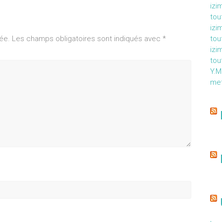
izi
tou
izi
ée.
Les champs obligatoires sont indiqués avec
*
tou
izi
tou
Y.
met