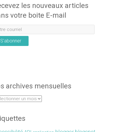
cevez les nouveaux articles
ns votre boite E-mail
S'abonner
s archives mensuelles
iquettes
essibilité
blogger
blogspot