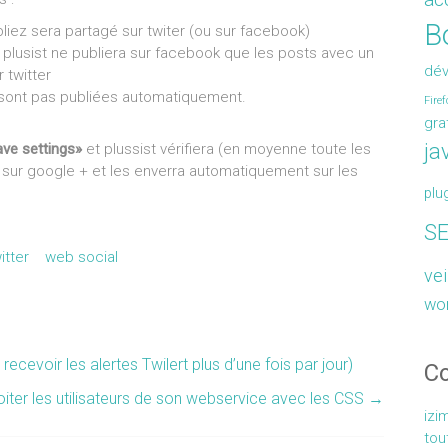
Bo
iez sera partagé sur twiter (ou sur facebook)
plusist ne publiera sur facebook que les posts avec un
dé
 twitter
 sont pas publiées automatiquement.
Firef
gra
ja
ave settings»
et plussist vérifiera (en moyenne toute les
 sur google + et les enverra automatiquement sur les
plu
S
itter
web social
vei
wo
cevoir les alertes Twilert plus d’une fois par jour)
C
iter les utilisateurs de son webservice avec les CSS
→
izi
tou