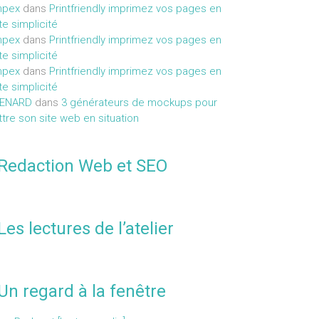
mpex
dans
Printfriendly imprimez vos pages en
te simplicité
mpex
dans
Printfriendly imprimez vos pages en
te simplicité
mpex
dans
Printfriendly imprimez vos pages en
te simplicité
MENARD
dans
3 générateurs de mockups pour
tre son site web en situation
Redaction Web et SEO
Les lectures de l’atelier
Un regard à la fenêtre