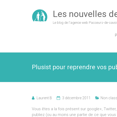
Les nouvelles de 
Le blog de l'agence web Passeurs-de-savoi
P
Plusist pour reprendre vos pu
Laurent B
3 décembre 2011
Non clas
Vous êtes a la fois présent sur google+, Twitte
publiez (ou au moins une partie de ce que vous 