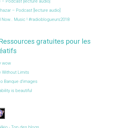
 – Podcast [lecture audio]
thazar – Podcast [lecture audio]
 Now… Music ! #radioblogueurs2018
Ressources gratuites pour les
éatifs
y wow
 Without Limits
Go Banque d’images
bility is beautiful