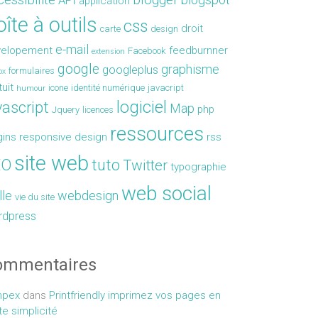
API
application
îte à outils
css
droit
carte
design
e-mail
velopement
feedburnner
Facebook
extension
google
graphisme
googleplus
formulaires
ox
tuit
icone
identité numérique
javacript
humour
logiciel
vascript
Map
php
Jquery
licences
ressources
gins
responsive design
rss
site web
EO
tuto
Twitter
typographie
web social
lle
webdesign
vie du site
rdpress
ommentaires
mpex
dans
Printfriendly imprimez vos pages en
te simplicité