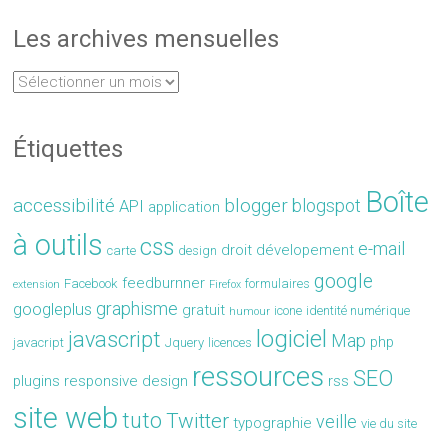
Les archives mensuelles
Étiquettes
Boîte
accessibilité
blogger
blogspot
API
application
à outils
css
e-mail
droit
dévelopement
carte
design
google
feedburnner
Facebook
formulaires
extension
Firefox
graphisme
googleplus
gratuit
icone
identité numérique
humour
logiciel
javascript
Map
php
javacript
Jquery
licences
ressources
SEO
plugins
responsive design
rss
site web
tuto
Twitter
veille
typographie
vie du site