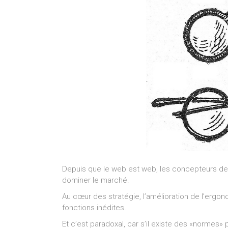
Depuis que le web est web, les concepteurs de n
dominer le marché.
Au cœur des stratégie, l’amélioration de l’ergon
fonctions inédites.
Et c’est paradoxal, car s’il existe des «normes» p