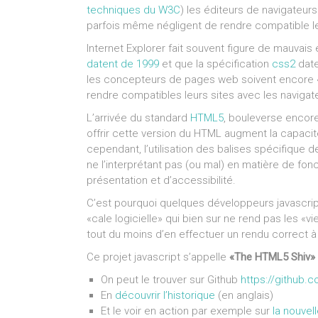
techniques du W3C
) les éditeurs de navigateurs
parfois même négligent de rendre compatible l
Internet Explorer fait souvent figure de mauvais
datent de 1999
et que la spécification
css2
date
les concepteurs de pages web soivent encore 
rendre compatibles leurs sites avec les navigat
L’arrivée du standard
HTML5
, bouleverse encore
offrir cette version du HTML augment la capacit
cependant, l’utilisation des balises spécifique
ne l’interprétant pas (ou mal) en matière de fonc
présentation et d’accessibilité.
C’est pourquoi quelques développeurs javascript
«cale logicielle» qui bien sur ne rend pas les «
tout du moins d’en effectuer un rendu correct à 
Ce projet javascript s’appelle
«The HTML5 Shiv»
On peut le trouver sur Github
https://github.
En
découvrir l’historique
(en anglais)
Et le voir en action par exemple sur
la nouvel