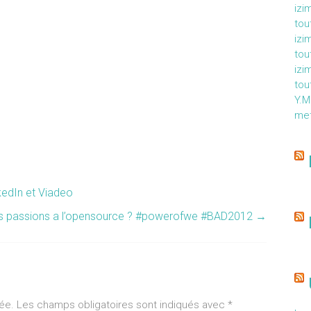
izi
tou
izi
tou
izi
tou
Y.
met
kedIn et Viadeo
us passions a l’opensource ? #powerofwe #BAD2012
→
ée.
Les champs obligatoires sont indiqués avec
*