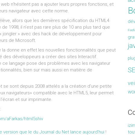
 web n’hésitent pas a ajouter leurs propres fonctions, et
Bo
eurs navigateur avec cette norme.
 élève, allors que les dernières spécification du HTML4
dé
 de 1998, il n’est pas rare plus de 10 ans plus tard que
Firef
« jongler » avec des hack de développement pour
gra
eurs de Microsoft.
ja
 la donne en effet les nouvelles fonctionnalités que peut
é des développeurs a créer des sites Interactif.
plu
 de ce langage pose des problèmes avec les navigateur
S
tionnalités, bien sur mais aussi en matière de
vei
 se sont depuis 2008 attelés a la création d’une petite
wo
vieux navigateurs» compatible avec le HTML5, leur permet
l’écran et sur imprimante.
:
C
com/aFarkas/html5shiv
izi
tou
le version que le du Journal du Net lance aujourd’hui
!