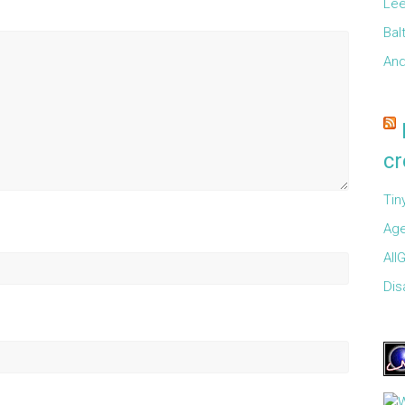
Lee
Bal
And
cr
Tin
Age
All
Disa