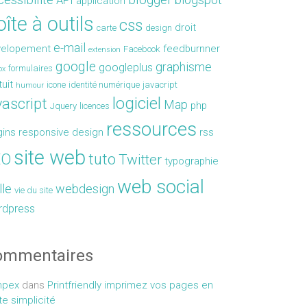
API
application
îte à outils
css
droit
carte
design
e-mail
velopement
feedburnner
Facebook
extension
google
graphisme
googleplus
formulaires
ox
tuit
icone
identité numérique
javacript
humour
logiciel
vascript
Map
php
Jquery
licences
ressources
gins
responsive design
rss
site web
EO
tuto
Twitter
typographie
web social
lle
webdesign
vie du site
rdpress
ommentaires
mpex
dans
Printfriendly imprimez vos pages en
te simplicité