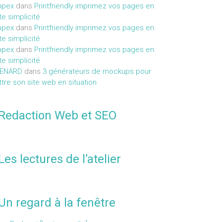
mpex
dans
Printfriendly imprimez vos pages en
te simplicité
mpex
dans
Printfriendly imprimez vos pages en
te simplicité
mpex
dans
Printfriendly imprimez vos pages en
te simplicité
MENARD
dans
3 générateurs de mockups pour
tre son site web en situation
Redaction Web et SEO
Les lectures de l’atelier
Un regard à la fenêtre