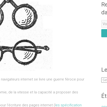
Re
da
Le
avigateurs internet se livre une guerre féroce pour
omie, de la vitesse et la capacité a proposer des
Ét
our l’écriture des pages internet (l
es spécification
acc