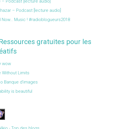
 – Podcast [lecture audio]
thazar – Podcast [lecture audio]
 Now… Music ! #radioblogueurs2018
Ressources gratuites pour les
éatifs
y wow
 Without Limits
Go Banque d’images
bility is beautiful