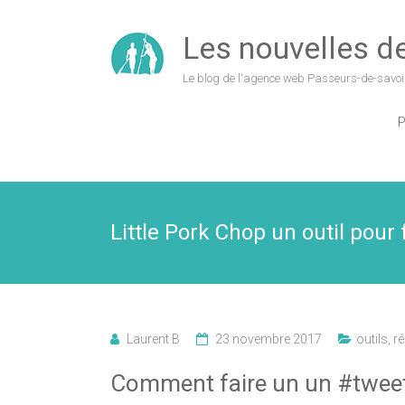
Les nouvelles de 
Le blog de l'agence web Passeurs-de-savoi
P
Little Pork Chop un outil pour
Laurent B
23 novembre 2017
outils
,
r
Comment faire un un #tweets