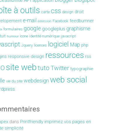
API
application
îte à outils
css
droit
carte
design
e-mail
velopement
feedburnner
Facebook
extension
google
graphisme
googleplus
formulaires
ox
tuit
icone
identité numérique
javacript
humour
logiciel
vascript
Map
php
Jquery
licences
ressources
gins
responsive design
rss
site web
EO
tuto
Twitter
typographie
web social
lle
webdesign
vie du site
rdpress
ommentaires
mpex
dans
Printfriendly imprimez vos pages en
te simplicité