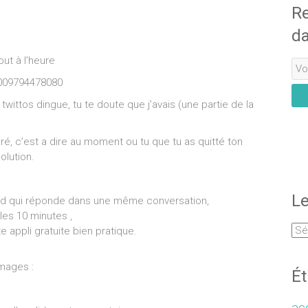
Re
da
ut à l’heure
7009794478080
ittos dingue, tu te doute que j’avais (une partie de la
éré, c’est a dire au moment ou tu que tu as quitté ton
olution.
Le
ead qui réponde dans une même conversation,
es 10 minutes ,
e appli gratuite bien pratique.
images :
Ét
acc