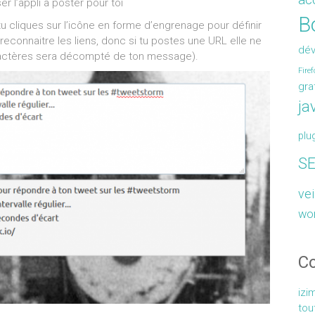
r l’appli à poster pour toi
Bo
tu cliques sur l’icône en forme d’engrenage pour définir
 reconnaitre les liens, donc si tu postes une URL elle ne
dé
ractères sera décompté de ton message).
Firef
gra
ja
plu
S
vei
wo
C
izi
tou