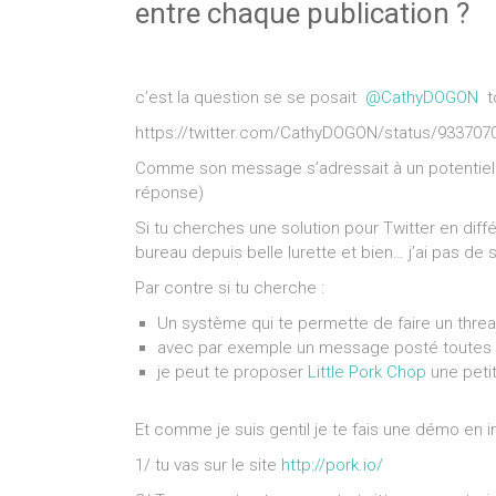
entre chaque publication ?
c’est la question se se posait
@CathyDOGON
to
https://twitter.com/CathyDOGON/status/93370
Comme son message s’adressait à un potentiel tw
réponse)
Si tu cherches une solution pour Twitter en diff
bureau depuis belle lurette et bien… j’ai pas de s
Par contre si tu cherche :
Un système qui te permette de faire un thr
avec par exemple un message posté toutes l
je peut te proposer
Little Pork Chop
une petit
Et comme je suis gentil je te fais une démo en 
1/ tu vas sur le site
http://pork.io/