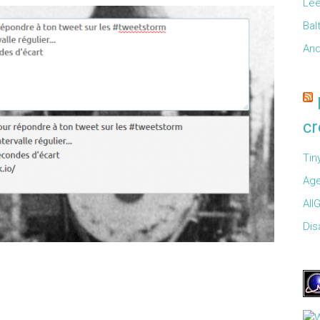
Lee
Bal
And
cr
Tin
Age
All
Disa