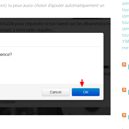
izi
ides)
tu peux aussi choisir d’ajouter automatiquement un
tou
izi
tou
izi
tou
Y.
met