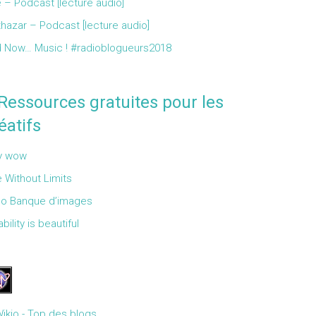
 – Podcast [lecture audio]
thazar – Podcast [lecture audio]
 Now… Music ! #radioblogueurs2018
Ressources gratuites pour les
éatifs
y wow
 Without Limits
Go Banque d’images
bility is beautiful