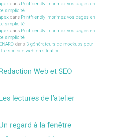
mpex
dans
Printfriendly imprimez vos pages en
te simplicité
mpex
dans
Printfriendly imprimez vos pages en
te simplicité
mpex
dans
Printfriendly imprimez vos pages en
te simplicité
MENARD
dans
3 générateurs de mockups pour
tre son site web en situation
Redaction Web et SEO
Les lectures de l’atelier
Un regard à la fenêtre