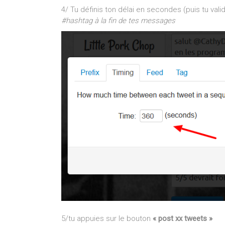
4/ Tu définis ton délai en secondes (puis tu val
#hashtag à la fin de tes messages
5/tu appuies sur le bouton
« post xx tweets »