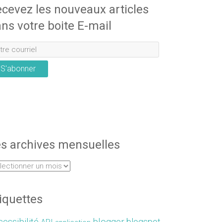
cevez les nouveaux articles
ns votre boite E-mail
S'abonner
s archives mensuelles
iquettes
essibilité
blogger
blogspot