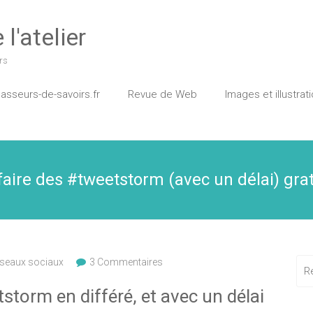
l'atelier
rs
asseurs-de-savoirs.fr
Revue de Web
Images et illustrat
 faire des #tweetstorm (avec un délai) gr
éseaux sociaux
3 Commentaires
torm en différé, et avec un délai