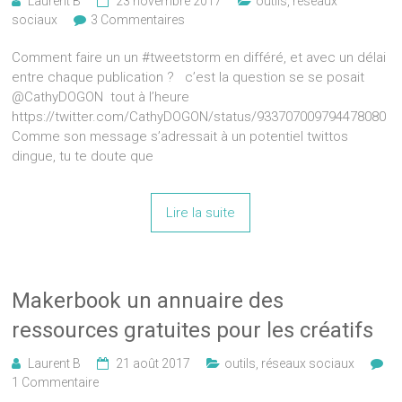
Laurent B
23 novembre 2017
outils
,
réseaux
sociaux
3 Commentaires
Comment faire un un #tweetstorm en différé, et avec un délai
entre chaque publication ? c’est la question se se posait
@CathyDOGON tout à l’heure
https://twitter.com/CathyDOGON/status/933707009794478080
Comme son message s’adressait à un potentiel twittos
dingue, tu te doute que
Lire la suite
Makerbook un annuaire des
ressources gratuites pour les créatifs
Laurent B
21 août 2017
outils
,
réseaux sociaux
1 Commentaire