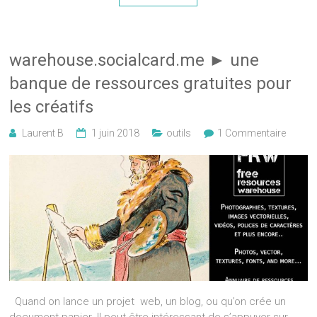
warehouse.socialcard.me ► une
banque de ressources gratuites pour
les créatifs
Laurent B
1 juin 2018
outils
1 Commentaire
Quand on lance un projet web, un blog, ou qu’on crée un
document papier. Il peut être intéressant de s’appuyer sur