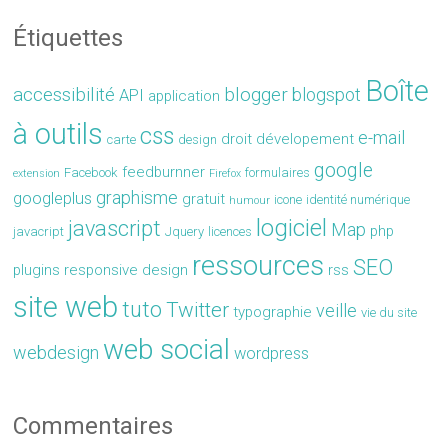
Étiquettes
Boîte
accessibilité
blogger
blogspot
API
application
à outils
css
e-mail
droit
dévelopement
carte
design
google
feedburnner
Facebook
formulaires
extension
Firefox
graphisme
googleplus
gratuit
icone
identité numérique
humour
logiciel
javascript
Map
php
javacript
Jquery
licences
ressources
SEO
plugins
responsive design
rss
site web
tuto
Twitter
veille
typographie
vie du site
web social
webdesign
wordpress
Commentaires