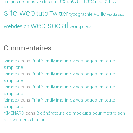
ressources
SEO
plugins
responsive design
rss
site web
tuto
Twitter
veille
typographie
vie du site
web social
webdesign
wordpress
Commentaires
izimpex
dans
Printfriendly imprimez vos pages en toute
simplicité
izimpex
dans
Printfriendly imprimez vos pages en toute
simplicité
izimpex
dans
Printfriendly imprimez vos pages en toute
simplicité
izimpex
dans
Printfriendly imprimez vos pages en toute
simplicité
Y.MENARD
dans
3 générateurs de mockups pour mettre son
site web en situation