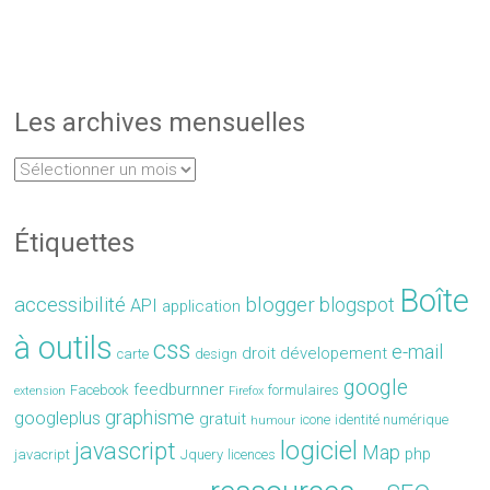
Les archives mensuelles
Étiquettes
Boîte
accessibilité
blogger
blogspot
API
application
à outils
css
e-mail
droit
dévelopement
carte
design
google
feedburnner
Facebook
formulaires
extension
Firefox
graphisme
googleplus
gratuit
icone
identité numérique
humour
logiciel
javascript
Map
php
javacript
Jquery
licences