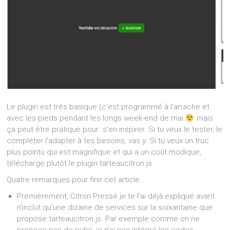
Le plugin est très basique (c’est programmé à l’arrache et
avec les pieds pendant les longs week-end de mai
mais
ça peut être pratique pour s’en inspirer. Si tu veux le tester, le
compléter l’adapter à tes besoins, vas y. Si tu veux un truc
plus pointu qui est magnifique et qui a un coût modique,
télécharge plutôt le plugin tarteaucitron.js.
Quatre remarques pour finir cet article .
Premièrement, Citron Pressé je te l’ai déjà expliqué avant
n’inclut qu’une dizaine de services sur la soixantaine que
propose tarteaucitron.js. Par exemple comme on ne