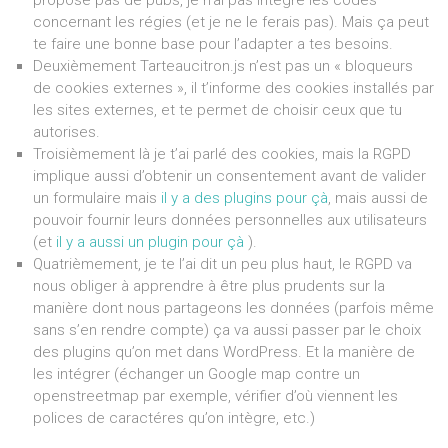
propose pas de pubs, je n’ai pas intégré les codes
concernant les régies (et je ne le ferais pas). Mais ça peut
te faire une bonne base pour l’adapter a tes besoins.
Deuxièmement Tarteaucitron.js n’est pas un « bloqueurs
de cookies externes », il t’informe des cookies installés par
les sites externes, et te permet de choisir ceux que tu
autorises.
Troisièmement là je t’ai parlé des cookies, mais la RGPD
implique aussi d’obtenir un consentement avant de valider
un formulaire mais
il y a des plugins pour çà
, mais aussi de
pouvoir fournir leurs données personnelles aux utilisateurs
(et
il y a aussi un plugin pour çà
).
Quatrièmement, je te l’ai dit un peu plus haut, le RGPD va
nous obliger à apprendre à être plus prudents sur la
manière dont nous partageons les données (parfois même
sans s’en rendre compte) ça va aussi passer par le choix
des plugins qu’on met dans WordPress. Et la manière de
les intégrer (échanger un Google map contre un
openstreetmap par exemple, vérifier d’où viennent les
polices de caractéres qu’on intègre, etc.)