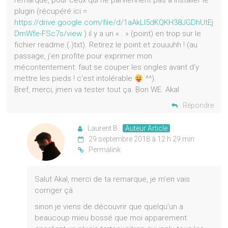
remarque, pour ceux qui ne parviennent pas à installer le
plugin (récupéré ici =
https://drive.google.com/file/d/1aAkLl5dKQKH38JGDhUtEj
DmWfe-FSc7s/view
) il y a un « . » (point) en trop sur le
fichier readme.(.)txt). Retirez le point et zouuuhh ! (au
passage, j’en profite pour exprimer mon
mécontentement: faut se couper les ongles avant d’y
mettre les pieds ! c’est intolérable
^^).
Bref, merci, jmen va tester tout ça. Bon WE. Akal
Répondre
Laurent B
Auteur Article
29 septembre 2018 à 12 h 29 min
Permalink
Salut Akal, merci de ta remarque, je m’en vais
corriger çà
sinon je viens de découvrir que quelqu’un a
beaucoup mieu bossé que moi apparement