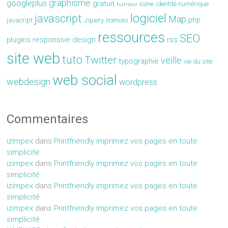
graphisme
googleplus
gratuit
icone
identité numérique
humour
logiciel
javascript
Map
php
javacript
Jquery
licences
ressources
SEO
plugins
responsive design
rss
site web
tuto
Twitter
veille
typographie
vie du site
web social
webdesign
wordpress
Commentaires
izimpex
dans
Printfriendly imprimez vos pages en toute
simplicité
izimpex
dans
Printfriendly imprimez vos pages en toute
simplicité
izimpex
dans
Printfriendly imprimez vos pages en toute
simplicité
izimpex
dans
Printfriendly imprimez vos pages en toute
simplicité