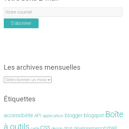
S'abonner
Les archives mensuelles
Étiquettes
Boîte
accessibilité
blogger
blogspot
API
application
à outils
css
e-mail
droit
dévelopement
carte
design