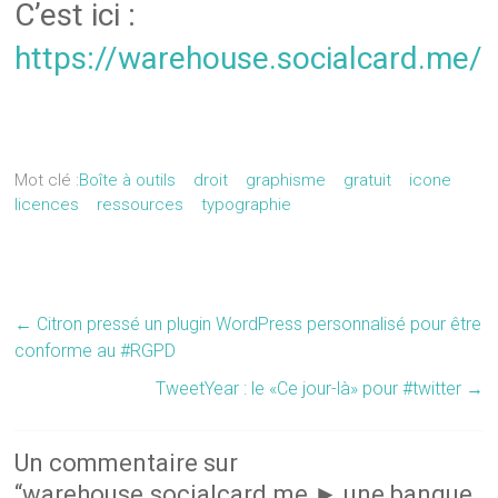
C’est ici :
https://warehouse.socialcard.me/
Mot clé :
Boîte à outils
droit
graphisme
gratuit
icone
licences
ressources
typographie
←
Citron pressé un plugin WordPress personnalisé pour être
conforme au #RGPD
TweetYear : le «Ce jour-là» pour #twitter
→
Un commentaire sur
“
warehouse.socialcard.me ► une banque