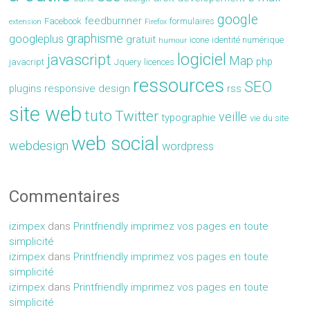
google
feedburnner
Facebook
formulaires
extension
Firefox
graphisme
googleplus
gratuit
icone
identité numérique
humour
logiciel
javascript
Map
php
javacript
Jquery
licences
ressources
SEO
plugins
responsive design
rss
site web
tuto
Twitter
veille
typographie
vie du site
web social
webdesign
wordpress
Commentaires
izimpex
dans
Printfriendly imprimez vos pages en toute
simplicité
izimpex
dans
Printfriendly imprimez vos pages en toute
simplicité
izimpex
dans
Printfriendly imprimez vos pages en toute
simplicité