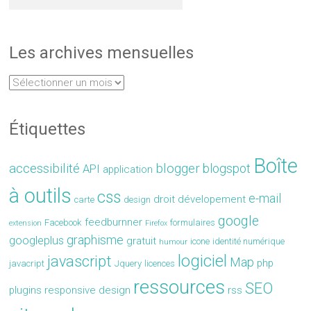
Les archives mensuelles
Étiquettes
Boîte
accessibilité
blogger
blogspot
API
application
à outils
css
e-mail
droit
dévelopement
carte
design
google
feedburnner
Facebook
formulaires
extension
Firefox
graphisme
googleplus
gratuit
icone
identité numérique
humour
logiciel
javascript
Map
php
javacript
Jquery
licences
ressources
SEO
plugins
responsive design
rss