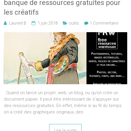
banque de ressources gratuites pour
les créatifs
Laurent B
1 juin 2018
outils
1 Commentaire
Quand on lance un projet web, un blog, ou qu’on crée un
document papier. Il peut être intéressant de s’appuyer sur
des ressources gratuites. En effet, même si au fil du temps
on a créé des graphiques originaux, des
Lire la suite