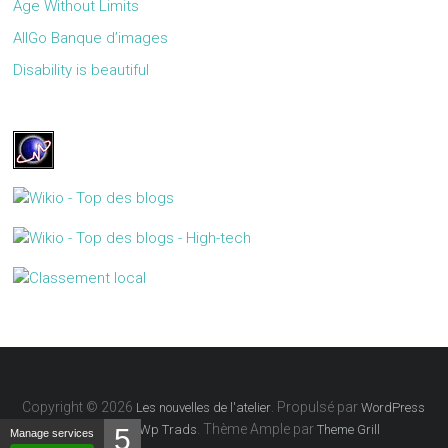
Age Without Limits
AllGo Banque d’images
Disability is beautiful
Copyright © 2026
. Propulsé par
Les nouvelles de l'atelier
WordPress
Traduit par
. Thème Ample par
Wp Trads
Theme Grill
5
Manage services