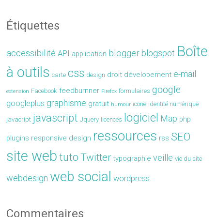
Étiquettes
Boîte
accessibilité
blogger
blogspot
API
application
à outils
css
e-mail
droit
dévelopement
carte
design
google
feedburnner
Facebook
formulaires
extension
Firefox
graphisme
googleplus
gratuit
icone
identité numérique
humour
logiciel
javascript
Map
php
javacript
Jquery
licences
ressources
SEO
plugins
responsive design
rss
site web
tuto
Twitter
veille
typographie
vie du site
web social
webdesign
wordpress
Commentaires