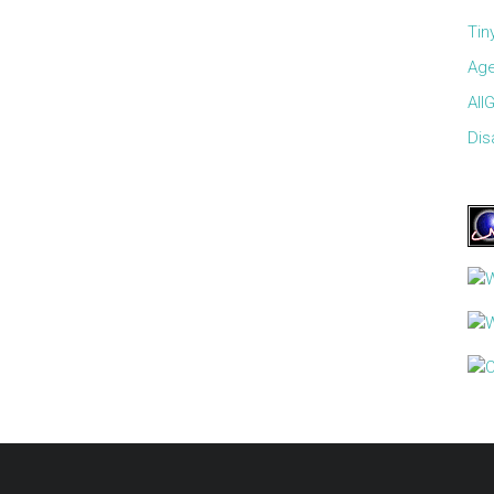
Tin
Age
All
Disa