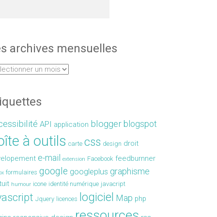
s archives mensuelles
iquettes
essibilité
blogger
blogspot
API
application
îte à outils
css
droit
carte
design
e-mail
velopement
feedburnner
Facebook
extension
google
graphisme
googleplus
formulaires
ox
tuit
icone
identité numérique
javacript
humour
logiciel
vascript
Map
php
Jquery
licences
ressources