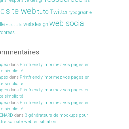
gins
responsive design
rss
site web
EO
tuto
Twitter
typographie
web social
lle
webdesign
vie du site
rdpress
ommentaires
mpex
dans
Printfriendly imprimez vos pages en
te simplicité
mpex
dans
Printfriendly imprimez vos pages en
te simplicité
mpex
dans
Printfriendly imprimez vos pages en
te simplicité
mpex
dans
Printfriendly imprimez vos pages en
te simplicité
MENARD
dans
3 générateurs de mockups pour
tre son site web en situation