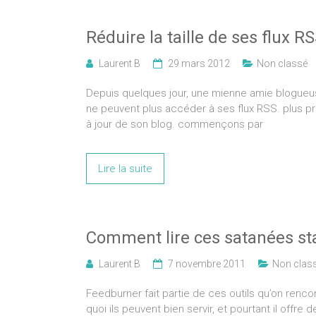
Réduire la taille de ses flux 
Laurent B
29 mars 2012
Non classé
Depuis quelques jour, une mienne amie blogueus
ne peuvent plus accéder à ses flux RSS. plus 
à jour de son blog. commençons par
Lire la suite
Comment lire ces satanées st
Laurent B
7 novembre 2011
Non clas
Feedburner fait partie de ces outils qu’on renc
quoi ils peuvent bien servir, et pourtant il offre