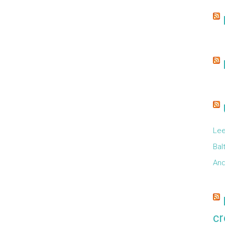
Lee
Bal
And
cr