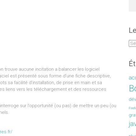
Le
Ét
 trouve aucune incitation a balancer les logiciel
giciel est présenté sous forme d’une fiche descriptive,
acc
 sa facilité d’installation, de prise en main et sa
Bo
des liens vers les téléchargement et des ressources
dé
’interroge sur l’opportunité (ou pas) de mettre un peu (ou
Firef
nels.
gra
ja
res.fr/