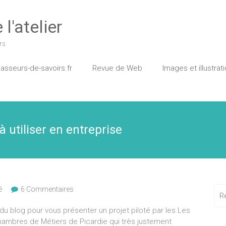
l'atelier
rs
asseurs-de-savoirs.fr
Revue de Web
Images et illustrat
à utiliser en entreprise
é
6 Commentaires
e du blog pour vous présenter un projet piloté par les Les
ambres de Métiers de Picardie qui très justement