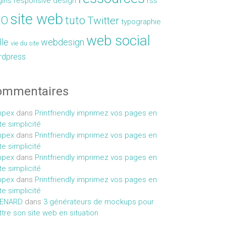
gins
responsive design
rss
site web
EO
tuto
Twitter
typographie
web social
lle
webdesign
vie du site
rdpress
ommentaires
mpex
dans
Printfriendly imprimez vos pages en
te simplicité
mpex
dans
Printfriendly imprimez vos pages en
te simplicité
mpex
dans
Printfriendly imprimez vos pages en
te simplicité
mpex
dans
Printfriendly imprimez vos pages en
te simplicité
MENARD
dans
3 générateurs de mockups pour
tre son site web en situation