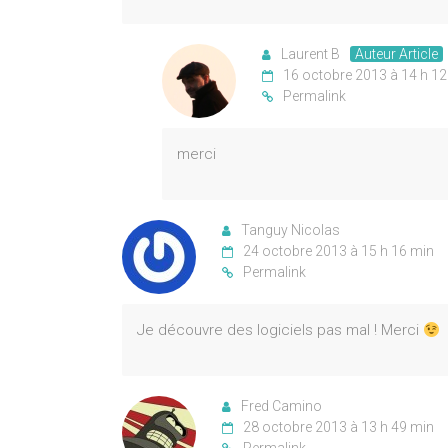
Laurent B
Auteur Article
16 octobre 2013 à 14 h 12
Permalink
merci
Tanguy Nicolas
24 octobre 2013 à 15 h 16 min
Permalink
Je découvre des logiciels pas mal ! Merci
Fred Camino
28 octobre 2013 à 13 h 49 min