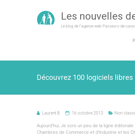
Les nouvelles de 
Le blog de l'agence web Passeurs-de-savoi
P
Découvrez 100 logiciels libres 
Laurent B
16 octobre 2013
Non class
Aujourd’hui, Je sors un peu de la ligne éditorial
Chambres de Commerce et d’Industrie et les Ch