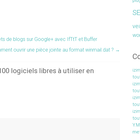
plu
S
vei
wo
s de blogs sur Google+ avec IfTtT et Buffer
ent ouvrir une pièce jointe au format winmail.dat ?
→
C
0 logiciels libres à utiliser en
izi
tou
izi
tou
izi
tou
izi
tou
Y.
met