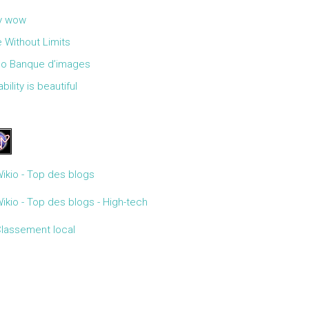
y wow
 Without Limits
Go Banque d’images
bility is beautiful