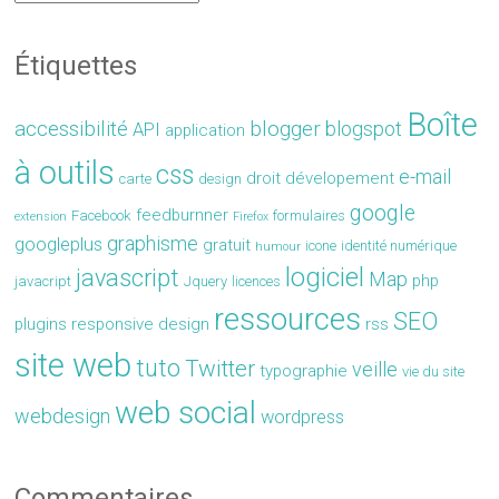
Étiquettes
Boîte
accessibilité
blogger
blogspot
API
application
à outils
css
e-mail
droit
dévelopement
carte
design
google
feedburnner
Facebook
formulaires
extension
Firefox
graphisme
googleplus
gratuit
icone
identité numérique
humour
logiciel
javascript
Map
php
javacript
Jquery
licences
ressources
SEO
plugins
responsive design
rss
site web
tuto
Twitter
veille
typographie
vie du site
web social
webdesign
wordpress
Commentaires