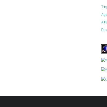
Tin
Age
All
Disa