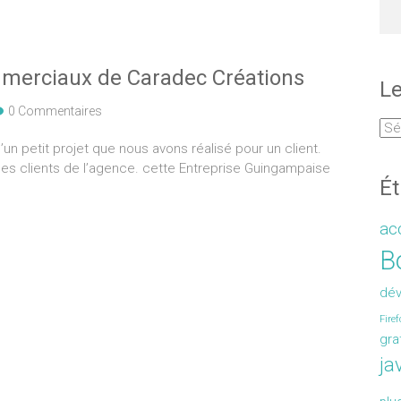
mmerciaux de Caradec Créations
Le
0 Commentaires
d’un petit projet que nous avons réalisé pour un client.
des clients de l’agence. cette Entreprise Guingampaise
Ét
acc
Bo
dé
Firef
gra
ja