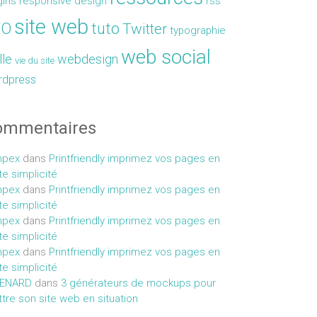
gins
responsive design
rss
site web
EO
tuto
Twitter
typographie
web social
lle
webdesign
vie du site
rdpress
ommentaires
mpex
dans
Printfriendly imprimez vos pages en
te simplicité
mpex
dans
Printfriendly imprimez vos pages en
te simplicité
mpex
dans
Printfriendly imprimez vos pages en
te simplicité
mpex
dans
Printfriendly imprimez vos pages en
te simplicité
MENARD
dans
3 générateurs de mockups pour
tre son site web en situation