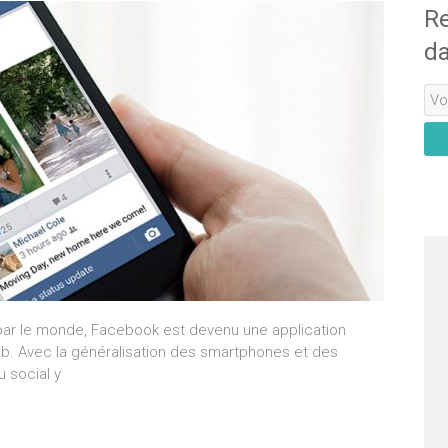
Re
da
e par le monde, Facebook est devenu une application
b. Avec la généralisation des smartphones et des
u social y