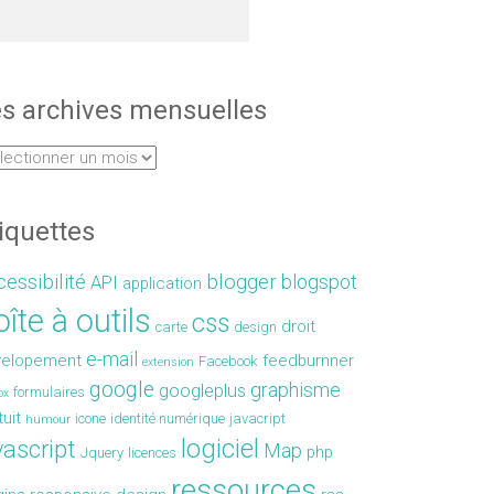
s archives mensuelles
iquettes
essibilité
blogger
blogspot
API
application
îte à outils
css
droit
carte
design
e-mail
velopement
feedburnner
Facebook
extension
google
graphisme
googleplus
formulaires
ox
tuit
icone
identité numérique
javacript
humour
logiciel
vascript
Map
php
Jquery
licences
ressources