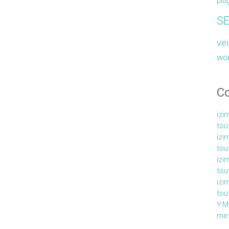
plu
S
vei
wo
C
izi
tou
izi
tou
izi
tou
izi
tou
Y.
met