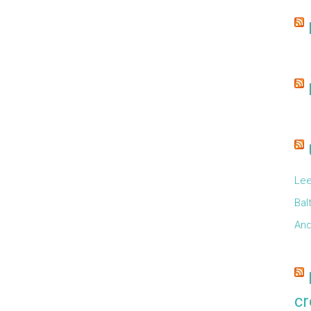
Lee
Bal
And
cr