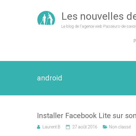
Les nouvelles de 
Le blog de l'agence web Passeurs-de-savoi
P
android
Installer Facebook Lite sur s
Laurent B
27 août 2016
Non classé